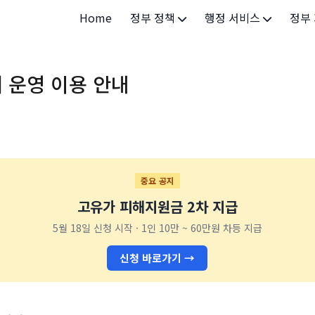
Home
정부 정책
행정 서비스
정부
정부 개요
정부24
개인·
 운영 이용 안내
정부 정책
보조금24
소상공
허가/면허
법인·
등록/신고
청년 
발급/증명
가족/
중요 공지
고유가 피해지원금 2차 지급
세무/납부
교육/
5월 18일 신청 시작 · 1인 10만 ~ 60만원 차등 지급
기타 서비스
건강/
신청 바로가기 →
지역/