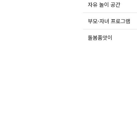
자유 놀이 공간
부모-자녀 프로그램
돌봄품앗이