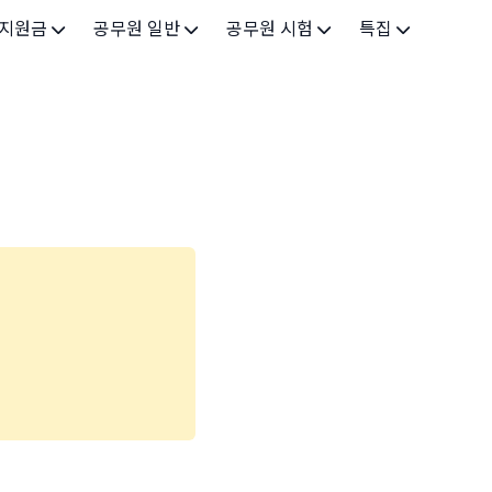
 지원금
공무원 일반
공무원 시험
특집
가구
공무원 개요
시험 가이드
특집 메인
인
공무원 제도
9급 시험
고유가 피해지원금 2026
기업
7급 시험
민생회복 소비쿠폰 2025
지원
5급 시험
출산/육아
기타 시험정보
장학
의료
생활 지원