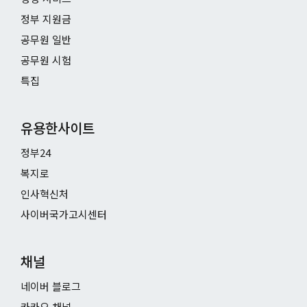
정부 지원금
공무원 일반
공무원 시험
특집
유용한사이트
정부24
복지로
인사혁신처
사이버국가고시센터
채널
네이버 블로그
카카오 채널