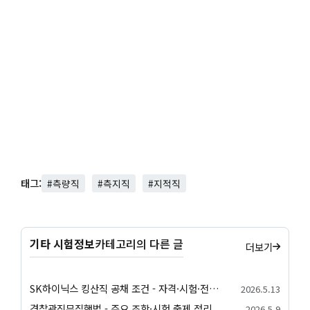
태그:
#측량직
#측지직
#지적직
기타 시험정보
카테고리의 다른 글
더보기
SK하이닉스 킹산직 공채 조건 - 자격·시험·전형 안내
2026.5.13
경찰관직무집행법 - 주요 조항·시험 출제 정리
2026.5.9