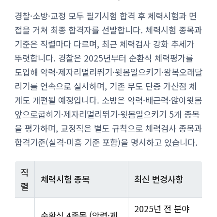
경찰·소방·교정 모두 필기시험 합격 후 체력시험과 면
접을 거쳐 최종 합격자를 선발합니다. 체력시험 종목과
기준은 직렬마다 다르며, 최근 체력검사 강화 추세가
뚜렷합니다. 경찰은 2025년부터 순환식 체력평가를
도입해 악력·제자리멀리뛰기·윗몸일으키기·왕복오래달
리기를 연속으로 실시하며, 기존 무도 단증 가산점 체
계도 개편될 예정입니다. 소방은 악력·배근력·앉아윗몸
앞으로굽히기·제자리멀리뛰기·윗몸일으키기 5개 종목
을 평가하며, 교정직은 별도 규칙으로 체력검사 종목과
합격기준(실격·미흡 기준 포함)을 명시하고 있습니다.
직
체력시험 종목
최신 변경사항
렬
2025년 전 분야
순환식 4종목 (악력·제