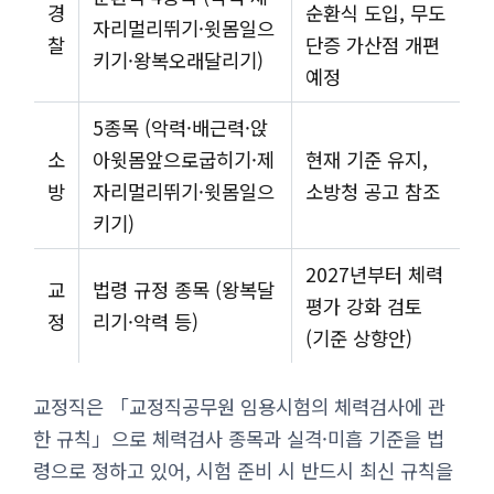
경
순환식 도입, 무도
자리멀리뛰기·윗몸일으
찰
단증 가산점 개편
키기·왕복오래달리기)
예정
5종목 (악력·배근력·앉
소
아윗몸앞으로굽히기·제
현재 기준 유지,
방
자리멀리뛰기·윗몸일으
소방청 공고 참조
키기)
2027년부터 체력
교
법령 규정 종목 (왕복달
평가 강화 검토
정
리기·악력 등)
(기준 상향안)
교정직은 「교정직공무원 임용시험의 체력검사에 관
한 규칙」으로 체력검사 종목과 실격·미흡 기준을 법
령으로 정하고 있어, 시험 준비 시 반드시 최신 규칙을