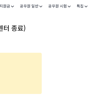
 지원금
공무원 일반
공무원 시험
특집
가구
공무원 개요
시험 가이드
특집 메인
터 종료)
인
공무원 제도
9급 시험
고유가 피해지원금 2026
기업
7급 시험
민생회복 소비쿠폰 2025
지원
5급 시험
출산/육아
기타 시험정보
장학
의료
생활 지원