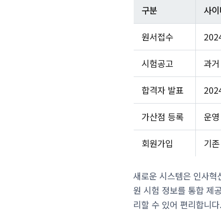
구분
사이
원서접수
20
시험공고
과거
합격자 발표
20
가산점 등록
운영
회원가입
기존
새로운 시스템은 인사혁신
원 시험 정보를 통합 제공
리할 수 있어 편리합니다