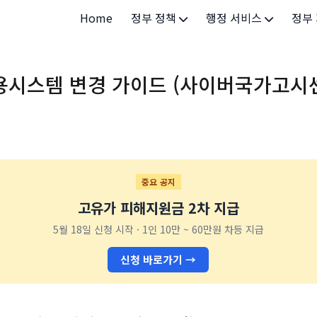
Home
정부 정책
행정 서비스
정부
정부 개요
정부24
개인·
용시스템 변경 가이드 (사이버국가고시센
정부 정책
보조금24
소상공
허가/면허
법인·
등록/신고
청년 
발급/증명
가족/
중요 공지
고유가 피해지원금 2차 지급
세무/납부
교육/
5월 18일 신청 시작 · 1인 10만 ~ 60만원 차등 지급
기타 서비스
건강/
신청 바로가기 →
지역/