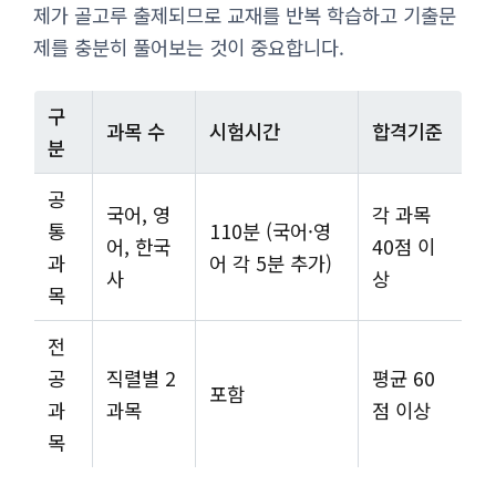
제가 골고루 출제되므로 교재를 반복 학습하고 기출문
제를 충분히 풀어보는 것이 중요합니다.
구
과목 수
시험시간
합격기준
분
공
국어, 영
각 과목
통
110분 (국어·영
어, 한국
40점 이
과
어 각 5분 추가)
사
상
목
전
공
직렬별 2
평균 60
포함
과
과목
점 이상
목