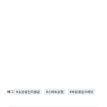
태그:
#소상공인지원금
#스마트상점
#부담경감크레딧