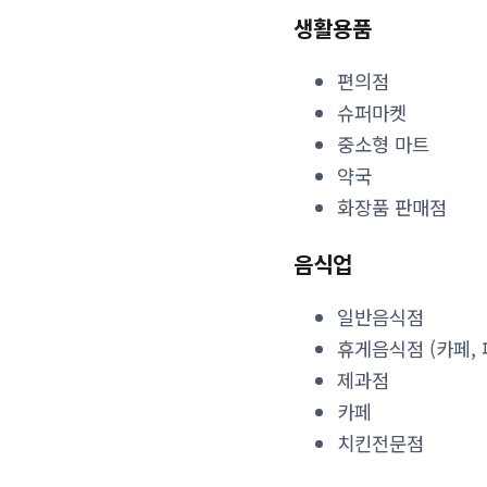
생활용품
편의점
슈퍼마켓
중소형 마트
약국
화장품 판매점
음식업
일반음식점
휴게음식점 (카페,
제과점
카페
치킨전문점