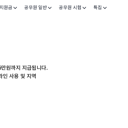
 지원금
공무원 일반
공무원 시험
특집
가구
공무원 개요
시험 가이드
특집 메인
인
공무원 제도
9급 시험
고유가 피해지원금 2026
기업
7급 시험
민생회복 소비쿠폰 2025
지원
5급 시험
 55만원까지 지급됩니다.
출산/육아
기타 시험정보
라인 사용 및 지역
장학
의료
생활 지원