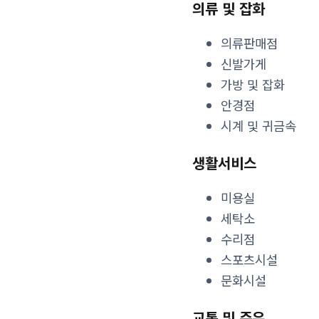
의류 및 잡화
의류판매점
신발가게
가방 및 잡화
안경점
시계 및 귀금속
생활서비스
미용실
세탁소
수리점
스포츠시설
문화시설
교통 및 주유