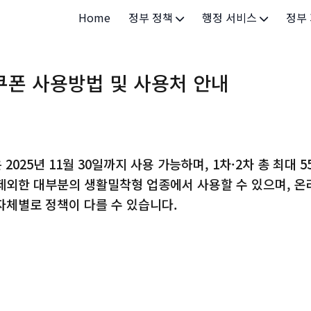
Home
정부 정책
행정 서비스
정부
정부 개요
정부24
개인·
폰 사용방법 및 사용처 안내
정부 정책
보조금24
소상공
허가/면허
법인·
등록/신고
청년 
025년 11월 30일까지 사용 가능하며, 1차·2차 총 최대
발급/증명
가족/
외한 대부분의 생활밀착형 업종에서 사용할 수 있으며, 온
자체별로 정책이 다를 수 있습니다.
세무/납부
교육/
기타 서비스
건강/
지역/